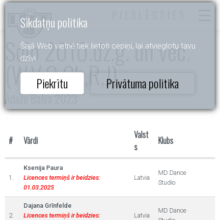
PIESLĒGTIES
Sīkdatņu politika
Solo 2010.dz.g. un vec.
Šajā Web vietnē tiek lietoti cepiņi, lai atvieglotu tavu
dzīvi.
(W,V,Q,Ch,R,J)
Piekrītu
Privātuma politika
Ādažu Balva 2023
Valst
#
Vārdi
Klubs
s
Ksenija Paura
MD Dance
1.
Licences termiņš ir beidzies:
Latvia
Studio
01.03.2025
Dajana Grīnfelde
MD Dance
2.
Licences termiņš ir beidzies:
Latvia