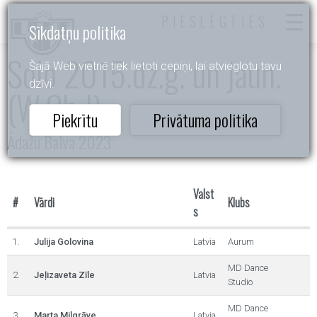
PIESLĒGTIES
Sīkdatņu politika
Solo 2015.dz.g. un jaun.
Šajā Web vietnē tiek lietoti cepiņi, lai atvieglotu tavu
dzīvi.
(W,Ch,J)
Piekrītu
Privātuma politika
Ādažu Balva 2023
Valst
#
Vārdi
Klubs
s
1.
Julija Golovina
Latvia
Aurum
MD Dance
2.
Jeļizaveta Zīle
Latvia
Studio
MD Dance
3.
Marta Milgrāve
Latvia