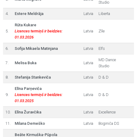
Studio
4.
Estere Meldrāja
Latvia
Liberta
Rūta Kukare
5.
Licences termiņš ir beidzies:
Latvia
Zīle
01.03.2026
6.
Sofija Mikaela Matinjana
Latvia
Elfs
MD Dance
7.
Melisa Buka
Latvia
Studio
8.
Stefanija Stankeviča
Latvia
D & D
Elīna Parņeviča
9.
Licences termiņš ir beidzies:
Latvia
D & D
01.03.2025
10.
Elīna Žuravčika
Latvia
Excellence
11.
Milana Demeško
Latvia
Boginiča DS
Beāte Kirmuška-Pūpola