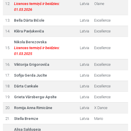
12.
Licences termiņš ir beidzies:
Latvia
Olaine
01.03.2026
13.
Bella Dārta Bičole
Latvia
Excellence
14.
Klēra Pavļukeviča
Latvia
Excellence
Nikola Berezovska
15.
Licences termiņš ir beidzies:
Latvia
Excellence
01.03.2025
16.
Viktorija Grigoroviča
Latvia
Excellence
17.
Sofija Gerda Jucīte
Latvia
Excellence
18.
Dārta Cankale
Latvia
Excellence
19.
Grieta Vārsberga-Apsīte
Latvia
Excellence
20.
Romija Anna Rimicāne
Latvia
X Dance
21.
Stella Bremze
Latvia
Mario
Alisa Saldugeja