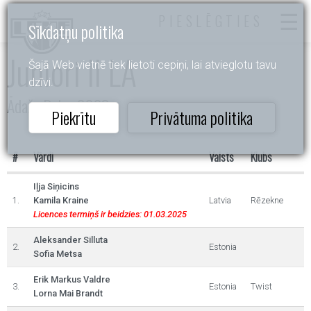
PIESLĒGTIES
Sīkdatņu politika
Juniori II LA
Šajā Web vietnē tiek lietoti cepiņi, lai atvieglotu tavu
dzīvi.
Ādažu Balva 2023
Piekrītu
Privātuma politika
#
Vārdi
Valsts
Klubs
Iļja Siņicins
1.
Kamila Kraine
Latvia
Rēzekne
Licences termiņš ir beidzies: 01.03.2025
Aleksander Silluta
2.
Estonia
Sofia Metsa
Erik Markus Valdre
3.
Estonia
Twist
Lorna Mai Brandt