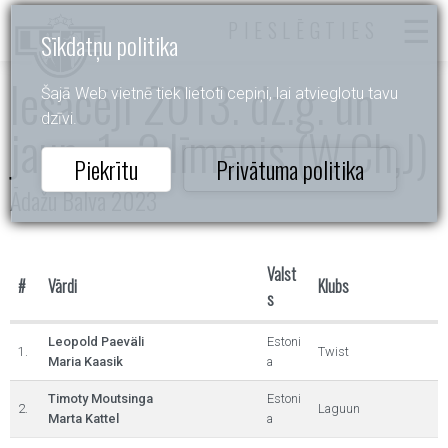
PIESLĒGTIES
Sīkdatņu politika
Iesācēji 2013. dz.g. un
Šajā Web vietnē tiek lietoti cepiņi, lai atvieglotu tavu
dzīvi.
jaun. 1.-2.līmenis (W,Ch,J)
Piekrītu
Privātuma politika
Ādažu Balva 2023
Valst
#
Vārdi
Klubs
s
Leopold Paeväli
Estoni
1.
Twist
Maria Kaasik
a
Timoty Moutsinga
Estoni
2.
Laguun
Marta Kattel
a