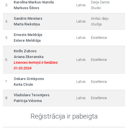
Karolīna Markus-Narvila
Darja Dance
3.
Latvia
Markuss Šilovs
Studio
Sandris Meistars
Anitas deju
4.
Latvia
Marta Riekstiņa
studija
Ernests Meldrājs
5.
Latvia
Excellence
Estere Meldrāja
Kirills Zubovs
Ariana Skeranska
6.
Latvia
Excellence
Licences termiņš ir beidzies:
01.03.2024
Oskars Grinšpons
7.
Latvia
Excellence
Keita Cīrule
Vladislavs Terentjevs
8.
Latvia
Excellence
Patrīcija Vdovina
Reģistrācija ir pabeigta