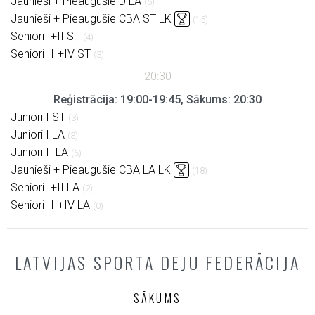
Jaunieši + Pieaugušie D LA
(5)
Jaunieši + Pieaugušie CBA ST LK
(15)
Seniori I+II ST
(4)
Seniori III+IV ST
(3)
Reģistrācija: 19:00-19:45, Sākums: 20:30
Juniori I ST
(3)
Juniori I LA
(3)
Juniori II LA
(6)
Jaunieši + Pieaugušie CBA LA LK
(18)
Seniori I+II LA
(2)
Seniori III+IV LA
(0)
LATVIJAS SPORTA DEJU FEDERĀCIJA
SĀKUMS