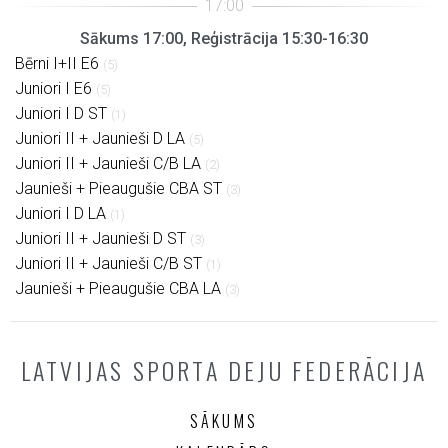
Sākums 17:00, Reģistrācija 15:30-16:30
Bērni I+II E6
(5)
Juniori I E6
(5)
Juniori I D ST
(1)
Juniori II + Jaunieši D LA
(5)
Juniori II + Jaunieši C/B LA
(2)
Jaunieši + Pieaugušie CBA ST
(3)
Juniori I D LA
(1)
Juniori II + Jaunieši D ST
(3)
Juniori II + Jaunieši C/B ST
(1)
Jaunieši + Pieaugušie CBA LA
(3)
LATVIJAS SPORTA DEJU FEDERĀCIJA
SĀKUMS