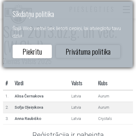
PIESLĒGTIES
Sīkdatņu politika
Solo 2013.dz.g. un vec.
Šajā Web vietnē tiek lietoti cepiņi, lai atvieglotu tavu
dzīvi.
(W,Ch,J)
Piekrītu
Privātuma politika
Ziemas Valsis 2025
#
Vārdi
Valsts
Klubs
1.
Alisa Černakova
Latvia
Aurum
2.
Sofja Oļeiņikova
Latvia
Aurum
3.
Anna Raubiško
Latvia
Crystals
Reģistrācija ir pabeigta