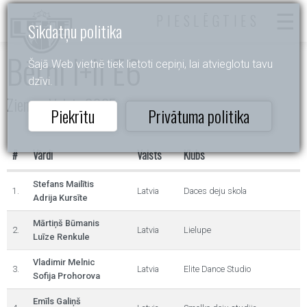
PIESLĒGTIES
Sīkdatņu politika
Bērni I+II E6
Šajā Web vietnē tiek lietoti cepiņi, lai atvieglotu tavu
dzīvi.
Ziemas Valsis 2025
Piekrītu
Privātuma politika
#
Vārdi
Valsts
Klubs
Stefans Mailītis
1.
Latvia
Daces deju skola
Adrija Kursīte
Mārtiņš Būmanis
2.
Latvia
Lielupe
Luīze Renkule
Vladimir Melnic
3.
Latvia
Elite Dance Studio
Sofija Prohorova
Emīls Galiņš