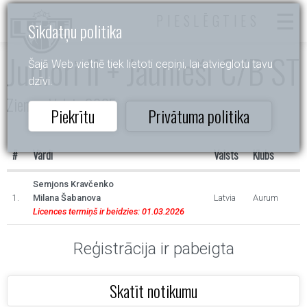
PIESLĒGTIES
Sīkdatņu politika
Juniori II + Jaunieši C/B ST
Šajā Web vietnē tiek lietoti cepiņi, lai atvieglotu tavu
dzīvi.
Ziemas Valsis 2025
Piekrītu
Privātuma politika
#
Vārdi
Valsts
Klubs
Semjons Kravčenko
1.
Milana Šabanova
Latvia
Aurum
Licences termiņš ir beidzies: 01.03.2026
Reģistrācija ir pabeigta
Skatīt notikumu