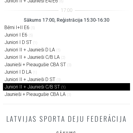
Juniori II + Jaunieši E4/E6
(6)
Sākums 17:00, Reģistrācija 15:30-16:30
Bērni I+II E6
(5)
Juniori I E6
(5)
Juniori I D ST
(1)
Juniori II + Jaunieši D LA
(5)
Juniori II + Jaunieši C/B LA
(2)
Jaunieši + Pieaugušie CBA ST
(3)
Juniori I D LA
(1)
Juniori II + Jaunieši D ST
(3)
Juniori II + Jaunieši C/B ST
(1)
Jaunieši + Pieaugušie CBA LA
(3)
LATVIJAS SPORTA DEJU FEDERĀCIJA