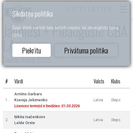
PIESLĒGTIES
Sīkdatņu politika
Jaunieši + Pieaugušie CBA
Šajā Web vietnē tiek lietoti cepiņi, lai atvieglotu tavu
dzīvi.
LA
Piekrītu
Privātuma politika
Ziemas Valsis 2025
#
Vārdi
Valsts
Klubs
Armīns Garbars
1.
Ksenija Jekimenko
Latvia
Steps
Licences termiņš ir beidzies: 01.03.2026
Ņikita Isačenkovs
2.
Latvia
Steps
Lelde Orste