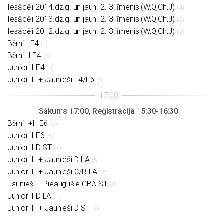
Iesācēji 2014.dz.g. un jaun. 2.-3.līmenis (W,Q,Ch,J)
(4)
Iesācēji 2013.dz.g. un jaun. 2.-3.līmenis (W,Q,Ch,J)
(5)
Iesācēji 2012.dz.g. un jaun. 2.-3.līmenis (W,Q,Ch,J)
(2)
Bērni I E4
(2)
Bērni II E4
(5)
Juniori I E4
(3)
Juniori II + Jaunieši E4/E6
(6)
Sākums 17:00, Reģistrācija 15:30-16:30
Bērni I+II E6
(5)
Juniori I E6
(5)
Juniori I D ST
(1)
Juniori II + Jaunieši D LA
(5)
Juniori II + Jaunieši C/B LA
(2)
Jaunieši + Pieaugušie CBA ST
(3)
Juniori I D LA
(1)
Juniori II + Jaunieši D ST
(3)