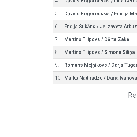
4.
Dāvids Bogorodskis
/
Līna Gerd
5.
Dāvids Bogorodskis
/
Emīlija M
6.
Endijs Stikāns
/
Jeļizaveta Arbu
7.
Martins Fiļipovs
/
Dārta Zaķe
8.
Martins Fiļipovs
/
Simona Siliņa
9.
Romans Meļņikovs
/
Darja Tuga
10.
Marks Nadiradze
/
Darja Ivanov
Re