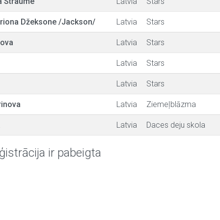
a Straume
Latvia
Stars
ariona Džeksone /Jackson/
Latvia
Stars
zova
Latvia
Stars
Latvia
Stars
Latvia
Stars
rinova
Latvia
Ziemeļblāzma
a
Latvia
Daces deju skola
ģistrācija ir pabeigta