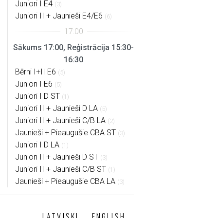
Juniori I E4
(3)
Juniori II + Jaunieši E4/E6
(6)
Sākums 17:00, Reģistrācija 15:30-
16:30
Bērni I+II E6
(5)
Juniori I E6
(5)
Juniori I D ST
(1)
Juniori II + Jaunieši D LA
(5)
Juniori II + Jaunieši C/B LA
(2)
Jaunieši + Pieaugušie CBA ST
(3)
Juniori I D LA
(1)
Juniori II + Jaunieši D ST
(3)
Juniori II + Jaunieši C/B ST
(1)
Jaunieši + Pieaugušie CBA LA
(3)
LATVISKI
ENGLISH