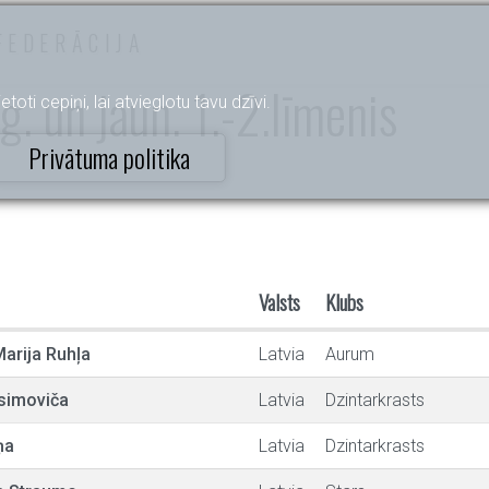
FEDERĀCIJA
g. un jaun. 1.-2.līmenis
etoti cepiņi, lai atvieglotu tavu dzīvi.
Privātuma politika
Valsts
Klubs
arija Ruhļa
Latvia
Aurum
simoviča
Latvia
Dzintarkrasts
ņa
Latvia
Dzintarkrasts