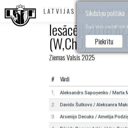
LATVIJAS SPORTA DEJU 
Sīkdatņu politika
Iesācēji 2016.dz.
Šajā Web vietnē tiek li
(W,Ch,J)
Piekrītu
Ziemas Valsis 2025
#
Vārdi
1.
Aleksandrs Sapoņenko
/
Marta M
2.
Davids Šutkovs
/
Aleksanra Mak
3.
Arsenijs Decuks
/
Amelija Podzi