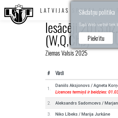
LATVIJAS SPORTA DEJU 
Sīkdatņu politika
Iesācēji 2013.dz.
Šajā Web vietnē tiek li
(W,Q,Ch,J)
Piekrītu
Ziemas Valsis 2025
#
Vārdi
Daniils Aksjonovs
/
Agneta Korņ
1.
Licences termiņš ir beidzies: 01.
2.
Aleksandrs Sadomcevs
/
Marjan
3.
Niko Lībeks
/
Marija Jurkāne