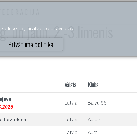
FEDERĀCIJA
g. un jaun. 2.-3.līmenis
etoti cepiņi, lai atvieglotu tavu dzīvi.
Privātuma politika
Valsts
Klubs
ejeva
Latvia
Balvu SS
03.2026
a Lazorkina
Latvia
Aurum
Latvia
Aura