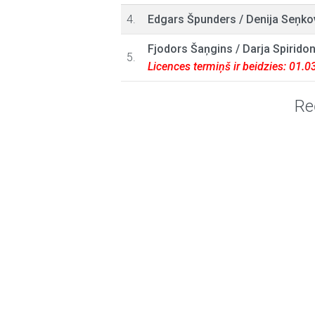
4.
Edgars Špunders
/
Denija Seņko
Fjodors Šaņgins
/
Darja Spirido
5.
Licences termiņš ir beidzies: 01.
Re