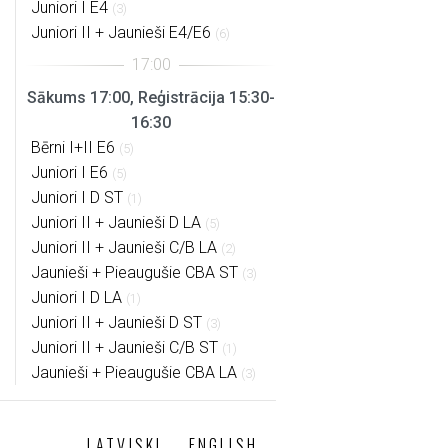
Juniori I E4
(3)
Juniori II + Jaunieši E4/E6
(6)
Sākums 17:00, Reģistrācija 15:30-
16:30
Bērni I+II E6
(5)
Juniori I E6
(5)
Juniori I D ST
(1)
Juniori II + Jaunieši D LA
(5)
Juniori II + Jaunieši C/B LA
(2)
Jaunieši + Pieaugušie CBA ST
(3)
Juniori I D LA
(1)
Juniori II + Jaunieši D ST
(3)
Juniori II + Jaunieši C/B ST
(1)
Jaunieši + Pieaugušie CBA LA
(3)
LATVISKI
ENGLISH