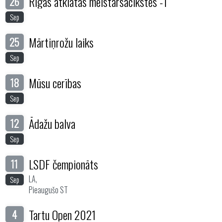
Rīgas atklātās meistarsacīkstes -1
26
Sep
Mārtiņrožu laiks
25
Sep
Mūsu cerības
18
Sep
Ādažu balva
12
Sep
LSDF čempionāts
11
LA,
Sep
Pieaugušo ST
Tartu Open 2021
4