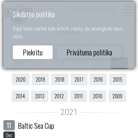
PIESLĒGTIES
Sīkdatņu politika
Rezultāti
Šajā Web vietnē tiek lietoti cepiņi, lai atvieglotu tavu
dzīvi.
Sākums
- Rezultāti - 2021
Piekrītu
Privātuma politika
2026
2025
2024
2023
2022
2021
2020
2019
2018
2017
2016
2015
2014
2013
2012
2011
2010
2009
Baltic Sea Cup
11
Dec