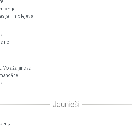
re
cenberga
asija Timofejeva
re
laine
ja Volažaņinova
Romancāne
re
nberga