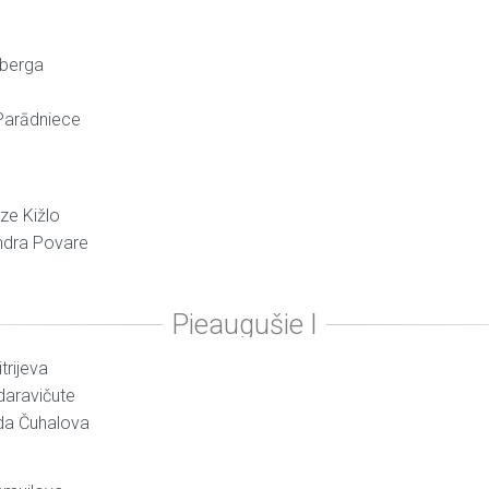
nberga
 Parādniece
ze Kižlo
ndra Povare
trijeva
idaravičute
da Čuhalova