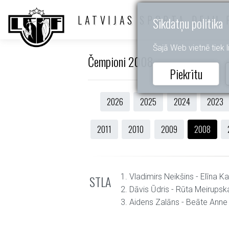
LATVIJAS SPORTA DEJU 
Sīkdatņu politika
Šajā Web vietnē tiek li
Čempioni 2008
Piekrītu
2026
2025
2024
2023
2011
2010
2009
2008
1. Vladimirs Neikšins - Elīna K
STLA
2. Dāvis Ūdris - Rūta Meirupsk
3. Aidens Zalāns - Beāte Anne