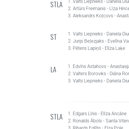
1. Valts Liepnieks - Daniela Diu
STLA
2. Artūrs Freimanis - Līza Hin
3. Aleksandrs Koļcovs - Anast
1. Valts Liepnieks - Daniela Diu
ST
2. Jurijs Beļezjaks - Evelīna Va
3. Pēteris Lapiņš - Elīza Laķe
1. Edvīns Astahovs - Anastasi
LA
2. Valters Boroviks - Diāna 
3. Valts Liepnieks - Daniela Diu
1. Edgars Līnis - Elīza Ancāne
STLA
2. Ronalds Ābols - Santa Vite
3. Rihards Eglītis - Elza Pole