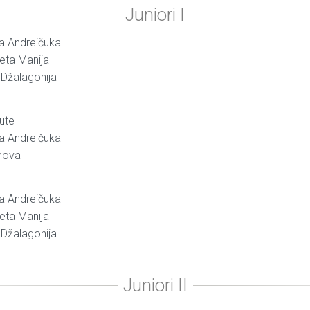
na Andreičuka
veta Manija
 Džalagonija
ute
na Andreičuka
imova
na Andreičuka
veta Manija
 Džalagonija