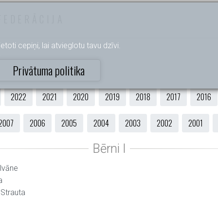
FEDERĀCIJA
etoti cepiņi, lai atvieglotu tavu dzīvi.
Privātuma politika
2022
2021
2020
2019
2018
2017
2016
2007
2006
2005
2004
2003
2002
2001
alvāne
a
 Strauta