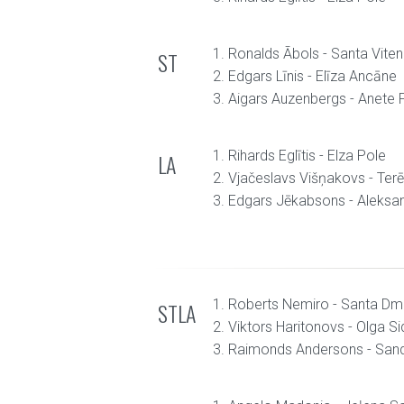
1. Ronalds Ābols - Santa Vite
ST
2. Edgars Līnis - Elīza Ancāne
3. Aigars Auzenbergs - Anete
1. Rihards Eglītis - Elza Pole
LA
2. Vjačeslavs Višņakovs - Terē
3. Edgars Jēkabsons - Aleksa
1. Roberts Nemiro - Santa Dmi
STLA
2. Viktors Haritonovs - Olga S
3. Raimonds Andersons - San