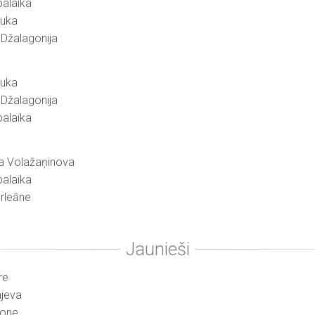
balaika
čuka
 Džalagonija
čuka
 Džalagonija
balaika
ja Volažaņinova
balaika
Orleāne
re
ajeva
sone