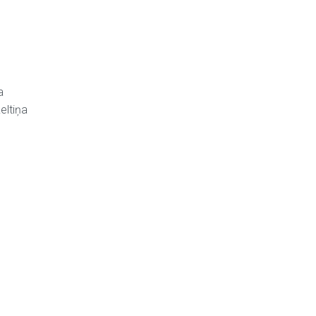
a
eltiņa