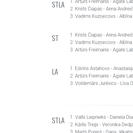
1. Artūrs Freimanis - Agate La
STLA
2. Krists Čiapas - Anna Andrei
3. Vadims Kuzņecovs - Albīna
1. Krists Čiapas - Anna Andrei
ST
2. Vadims Kuzņecovs - Albīna
3. Artūrs Freimanis - Agate La
1. Edvīns Astahovs - Anastasi
LA
2. Artūrs Freimanis - Agate La
3. Voldemārs Jurēvics - Līva 
1. Valts Liepnieks - Daniela Diu
STLA
2. Kārlis Treijs - Veronika Dedj
3. Marts Puniņš - Dana Jēkab