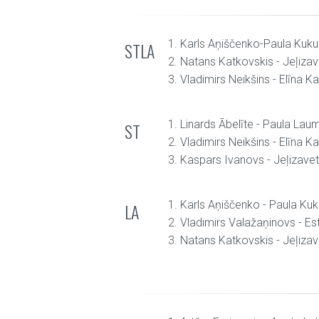
1. Karls Aņiščenko-Paula Kuku
STLA
2. Natans Katkovskis - Jeļiza
3. Vladimirs Neikšins - Elīna K
1. Linards Ābelīte - Paula Lau
ST
2. Vladimirs Neikšins - Elīna K
3. Kaspars Ivanovs - Jeļizave
1. Karls Aņiščenko - Paula Kuk
LA
2. Vladimirs Valažaņinovs - Es
3. Natans Katkovskis - Jeļiza