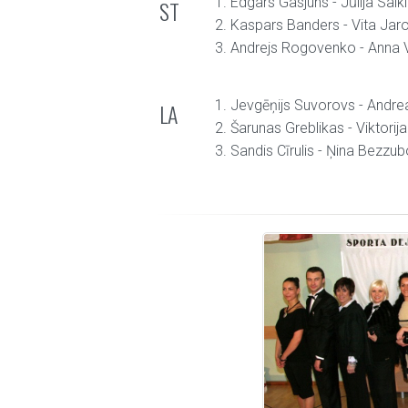
1. Edgars Gasjuns - Jūlija Saik
ST
2. Kaspars Banders - Vita Jar
3. Andrejs Rogovenko - Anna
1. Jevgēņijs Suvorovs - Andr
LA
2. Šarunas Greblikas - Viktorij
3. Sandis Cīrulis - Ņina Bezzu