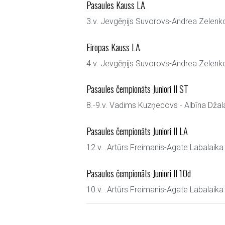
Pasaules Kauss LA
3.v. Jevgēņijs Suvorovs-Andrea Zelenk
Eiropas Kauss LA
4.v. Jevgēņijs Suvorovs-Andrea Zelenk
Pasaules čempionāts Juniori II ST
8.-9.v. Vadims Kuzņecovs - Albīna Džal
Pasaules čempionāts Juniori II LA
12.v. .Artūrs Freimanis-Agate Labalaika
Pasaules čempionāts Juniori II 10d
10.v. .Artūrs Freimanis-Agate Labalaika