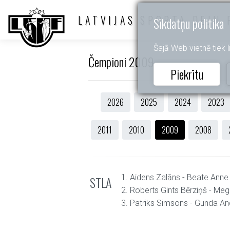
LATVIJAS SPORTA DEJU 
Sīkdatņu politika
Šajā Web vietnē tiek li
Čempioni 2009
Piekrītu
2026
2025
2024
2023
2011
2010
2009
2008
1. Aidens Zalāns - Beate Anne
STLA
2. Roberts Gints Bērziņš - Meg
3. Patriks Simsons - Gunda A