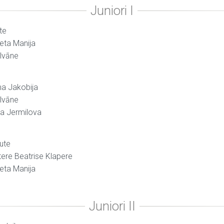
te
veta Manija
alvāne
ma Jakobija
alvāne
ta Jermilova
ute
tere Beatrise Klapere
veta Manija