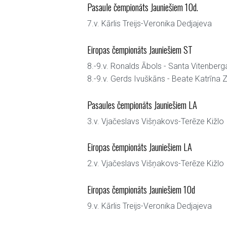
Pasaule čempionāts Jauniešiem 10d.
7.v. Kārlis Treijs-Veronika Dedjajeva
Eiropas čempionāts Jauniešiem ST
8.-9.v. Ronalds Ābols - Santa Vitenberg
8.-9.v. Gerds Ivuškāns - Beate Katrīna Z
Pasaules čempionāts Jauniešiem LA
3.v. Vjačeslavs Višņakovs-Terēze Kižlo
Eiropas čempionāts Jauniešiem LA
2.v. Vjačeslavs Višņakovs-Terēze Kižlo
Eiropas čempionāts Jauniešiem 10d
9.v. Kārlis Treijs-Veronika Dedjajeva