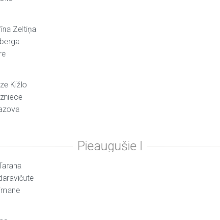
īna Zeltiņa
nberga
re
ze Kižlo
rzniece
mazova
 Tarana
idaravičute
eimane