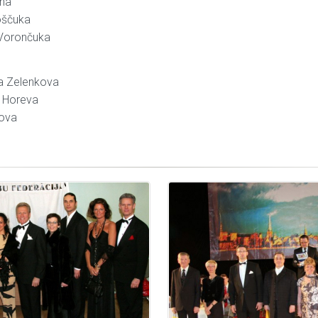
ina
oščuka
 Vorončuka
ea Zelenkova
a Horeva
bova