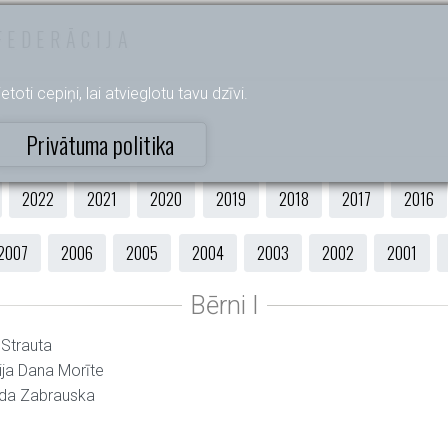
FEDERĀCIJA
etoti cepiņi, lai atvieglotu tavu dzīvi.
Privātuma politika
2022
2021
2020
2019
2018
2017
2016
2007
2006
2005
2004
2003
2002
2001
 Strauta
ija Dana Morīte
nda Zabrauska