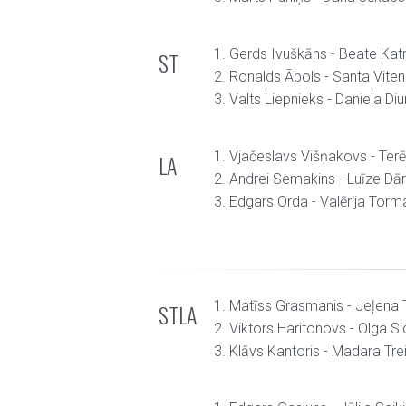
1. Gerds Ivuškāns - Beate Katr
ST
2. Ronalds Ābols - Santa Vite
3. Valts Liepnieks - Daniela Diu
1. Vjačeslavs Višņakovs - Terē
LA
2. Andrei Semakins - Luīze Dā
3. Edgars Orda - Valērija Tor
1. Matīss Grasmanis - Jeļena
STLA
2. Viktors Haritonovs - Olga S
3. Klāvs Kantoris - Madara Tr