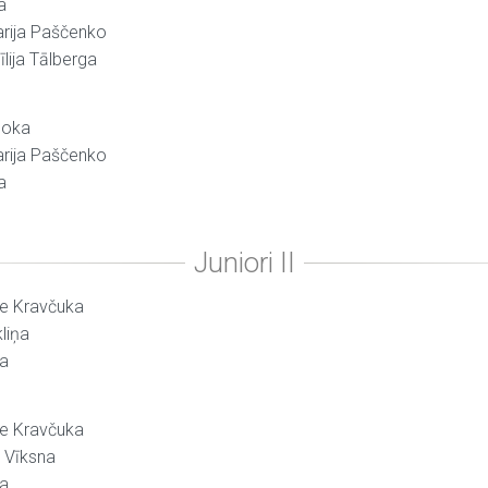
a
arija Paščenko
īlija Tālberga
noka
arija Paščenko
a
ete Kravčuka
liņa
na
ete Kravčuka
 Vīksna
na