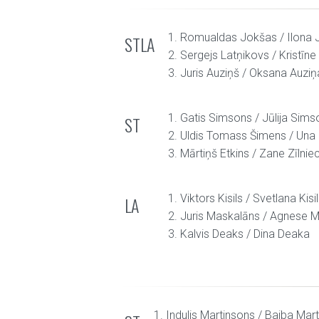
1. Romualdas Jokšas / Ilona
STLA
2. Sergejs Latņikovs / Kristīn
3. Juris Auziņš / Oksana Auziņ
1. Gatis Simsons / Jūlija Sim
ST
2. Uldis Tomass Šimens / Una
3. Mārtiņš Etkins / Zane Zīlnie
1. Viktors Kisils / Svetlana Kisi
LA
2. Juris Maskalāns / Agnese 
3. Kalvis Deaks / Dina Deaka
1. Indulis Martinsons / Baiba Mar