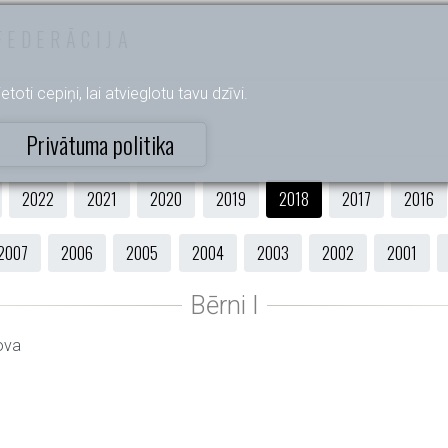
FEDERĀCIJA
etoti cepiņi, lai atvieglotu tavu dzīvi.
Privātuma politika
2022
2021
2020
2019
2018
2017
2016
2007
2006
2005
2004
2003
2002
2001
ova