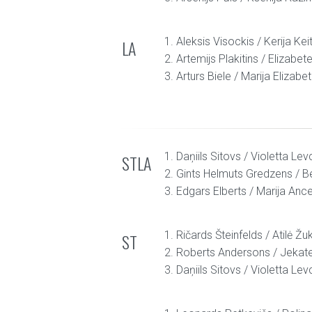
1. Aleksis Visockis / Kerija Ke
LA
2. Artemijs Plakitins / Elizabet
3. Arturs Biele / Marija Elizab
1. Daņiils Sitovs / Violetta Le
STLA
2. Gints Helmuts Gredzens / Be
3. Edgars Elberts / Marija Anc
1. Ričards Šteinfelds / Atilė Žu
ST
2. Roberts Andersons / Jekat
3. Daņiils Sitovs / Violetta Le