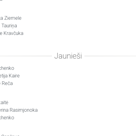
ita Ziemele
e Tauriņa
ete Kravčuka
vchenko
tija Kaire
e Reča
kaitė
erina Rasimjonoka
vchenko