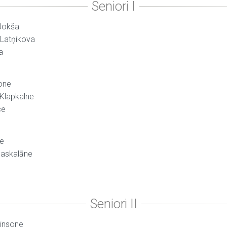
 Jokša
e Latņikova
a
sone
 Klapkalne
ce
le
Maskalāne
tinsone