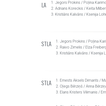
1. Jegors Prokins / Poļina Karim
LA
2. Adrians Koreckis / Keita Milbe
3. Kristiāns Kalvāns / Ksenija Loh
1. Jegors Prokins / Poļina Ka
STLA
2. Raivo Zimelis / Elza Freiber
3. Kristiāns Kalvāns / Ksenija 
1. Ernests Aksels Dimants / M
STLA
2. Oļegs Bērziņš / Anna Bērziņ
3. Elans Kristers Vilimanis / Em