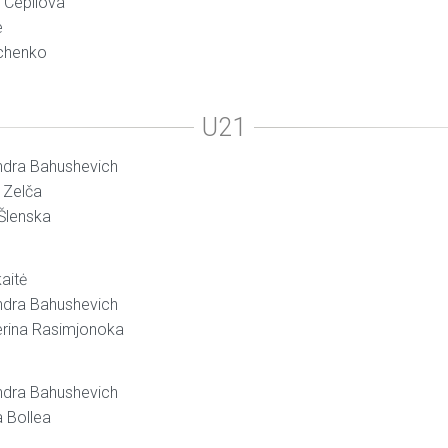
a Cepilova
e
vchenko
andra Bahushevich
 Zelča
 Šlenska
kaitė
andra Bahushevich
erina Rasimjonoka
andra Bahushevich
a Bollea