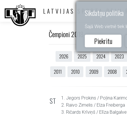
LATVIJAS SPORTA DEJU 
Sīkdatņu politika
Šajā Web vietnē tiek li
Čempioni 2018
Piekrītu
2026
2025
2024
2023
2011
2010
2009
2008
1. Jegors Prokins / Poļina Karim
ST
2. Raivo Zimelis / Elza Freiberga
3. Ričards Krīviņš / Elīza Balgalve