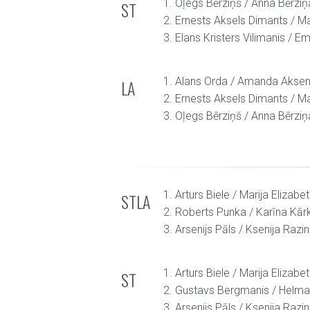
1. Oļegs Bērziņš / Anna Bērziņ
ST
2. Ernests Aksels Dimants / M
3. Elans Kristers Vilimanis / Em
1. Alans Orda / Amanda Akse
LA
2. Ernests Aksels Dimants / M
3. Oļegs Bērziņš / Anna Bērziņ
1. Arturs Biele / Marija Elizab
STLA
2. Roberts Punka / Karīna Kārk
3. Arsenijs Pāls / Ksenija Razi
1. Arturs Biele / Marija Elizab
ST
2. Gustavs Bergmanis / Helma
3. Arsenijs Pāls / Ksenija Razi