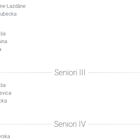
āne-Lazdāne
olubecka
kša
ņina
a
kša
ševica
ocka
erska