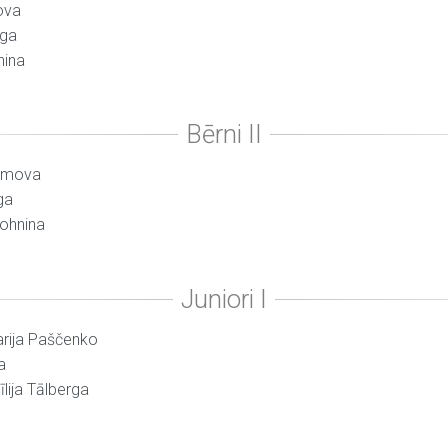
ova
rga
nina
rimova
ga
Lohnina
arija Paščenko
a
īlija Tālberga