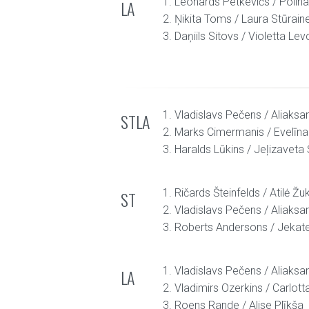
1. Leonards Petkevičs / Polin
LA
2. Ņikita Toms / Laura Stūrain
3. Daņiils Sitovs / Violetta Le
1. Vladislavs Pečens / Aliaks
STLA
2. Marks Cimermanis / Evelīna
3. Haralds Lūkins / Jeļizaveta
1. Ričards Šteinfelds / Atilė Žu
ST
2. Vladislavs Pečens / Aliaks
3. Roberts Andersons / Jekat
1. Vladislavs Pečens / Aliaks
LA
2. Vladimirs Ozerkins / Carlott
3. Roens Rande / Alise Plīkša