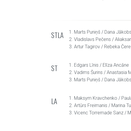
1. Marts Puniņš / Dana Jākob
STLA
2. Vladislavs Pečens / Aliaks
3. Artur Tagirov / Rebeka Če
1. Edgars Līnis / Elīza Ancāne
ST
2. Vadims Šurins / Anastasia
3. Marts Puniņš / Dana Jākob
1. Maksym Kravchenko / Paul
LA
2. Artūrs Freimanis / Marina Tu
3. Vicenc Torremade Sanz / M