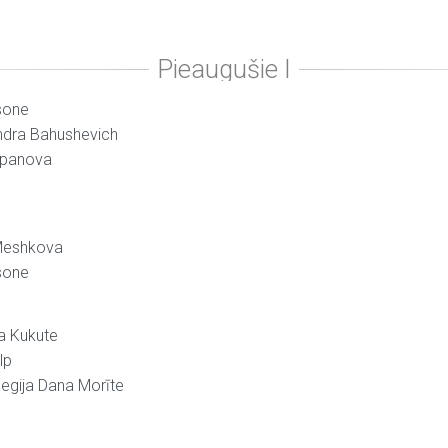
sone
andra Bahushevich
repanova
 Meshkova
sone
a Kukute
lp
egija Dana Morīte