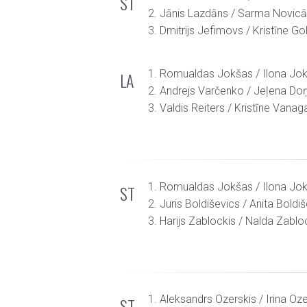
ST
2. Jānis Lazdāns / Sarma Novic
3. Dmitrijs Jefimovs / Kristīne G
1. Romualdas Jokšas / Ilona Jo
LA
2. Andrejs Varčenko / Jeļena Do
3. Valdis Reiters / Kristīne Vanag
1. Romualdas Jokšas / Ilona Jo
ST
2. Juris Boldiševics / Anita Boldi
3. Harijs Zablockis / Nalda Zabl
1. Aleksandrs Ozerskis / Irina Oz
ST