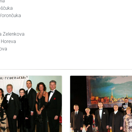
ina
oščuka
 Vorončuka
ea Zelenkova
a Horeva
bova