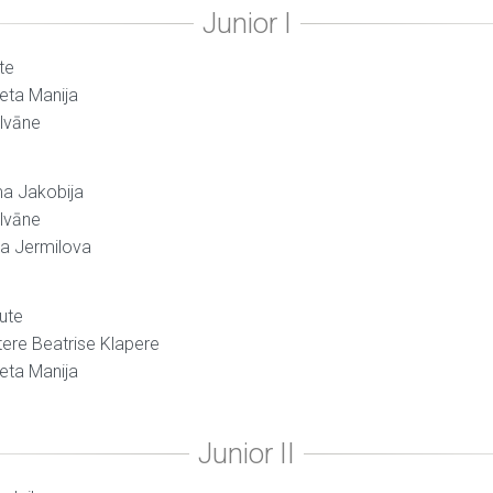
te
veta Manija
alvāne
ma Jakobija
alvāne
ta Jermilova
ute
tere Beatrise Klapere
veta Manija