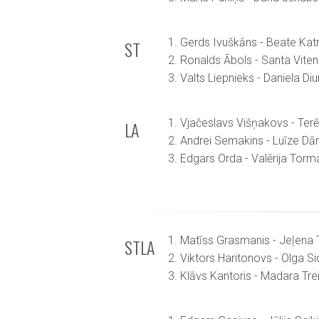
1. Gerds Ivuškāns - Beate Katr
ST
2. Ronalds Ābols - Santa Vite
3. Valts Liepnieks - Daniela Diu
1. Vjačeslavs Višņakovs - Terē
LA
2. Andrei Semakins - Luīze Dā
3. Edgars Orda - Valērija Tor
1. Matīss Grasmanis - Jeļena
STLA
2. Viktors Haritonovs - Olga S
3. Klāvs Kantoris - Madara Tr