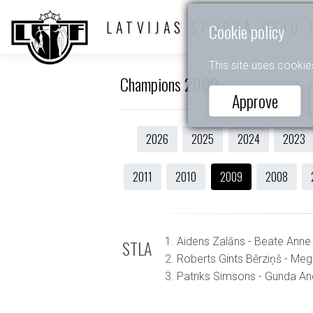
LATVIJAS SPORTA DEJU 
Cookie policy
This site uses cookie
Champions 2009
Approve
2026
2025
2024
2023
2011
2010
2009
2008
1. Aidens Zalāns - Beate Anne
STLA
2. Roberts Gints Bērziņš - Meg
3. Patriks Simsons - Gunda A