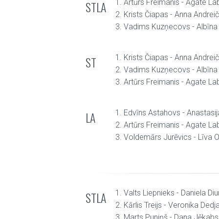
1. Artūrs Freimanis - Agate La
STLA
2. Krists Čiapas - Anna Andrei
3. Vadims Kuzņecovs - Albīna
1. Krists Čiapas - Anna Andrei
ST
2. Vadims Kuzņecovs - Albīna
3. Artūrs Freimanis - Agate La
1. Edvīns Astahovs - Anastasi
LA
2. Artūrs Freimanis - Agate La
3. Voldemārs Jurēvics - Līva 
1. Valts Liepnieks - Daniela Diu
STLA
2. Kārlis Treijs - Veronika Dedj
3. Marts Puniņš - Dana Jēkab