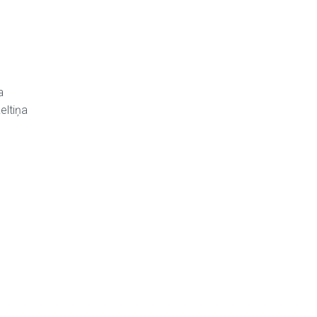
a
eltiņa