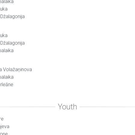
balaika
čuka
 Džalagonija
čuka
 Džalagonija
balaika
ja Volažaņinova
balaika
Orleāne
re
ajeva
sone