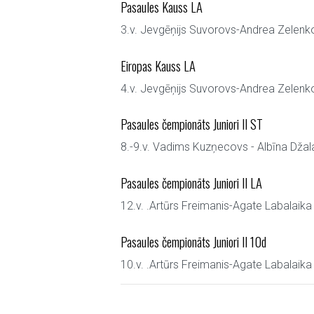
Pasaules Kauss LA
3.v. Jevgēņijs Suvorovs-Andrea Zelenk
Eiropas Kauss LA
4.v. Jevgēņijs Suvorovs-Andrea Zelenk
Pasaules čempionāts Juniori II ST
8.-9.v. Vadims Kuzņecovs - Albīna Džal
Pasaules čempionāts Juniori II LA
12.v. .Artūrs Freimanis-Agate Labalaika
Pasaules čempionāts Juniori II 10d
10.v. .Artūrs Freimanis-Agate Labalaika