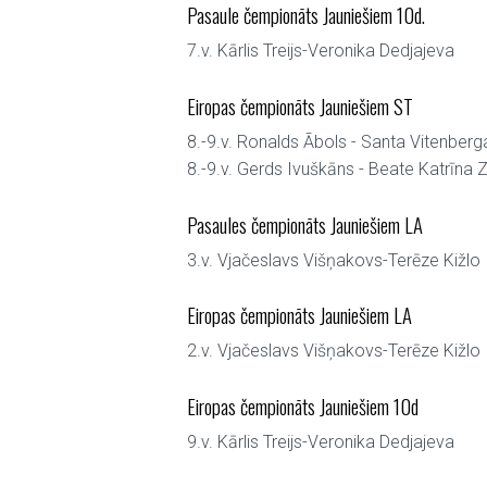
Pasaule čempionāts Jauniešiem 10d.
7.v. Kārlis Treijs-Veronika Dedjajeva
Eiropas čempionāts Jauniešiem ST
8.-9.v. Ronalds Ābols - Santa Vitenberg
8.-9.v. Gerds Ivuškāns - Beate Katrīna Z
Pasaules čempionāts Jauniešiem LA
3.v. Vjačeslavs Višņakovs-Terēze Kižlo
Eiropas čempionāts Jauniešiem LA
2.v. Vjačeslavs Višņakovs-Terēze Kižlo
Eiropas čempionāts Jauniešiem 10d
9.v. Kārlis Treijs-Veronika Dedjajeva