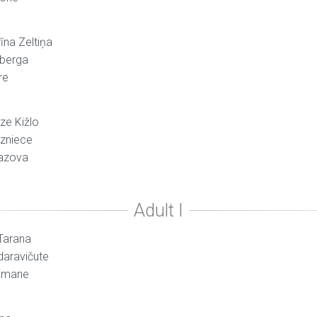
īna Zeltiņa
nberga
re
ze Kižlo
rzniece
mazova
 Tarana
idaravičute
eimane