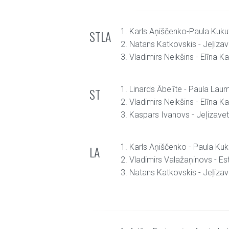
1. Karls Aņiščenko-Paula Kuku
STLA
2. Natans Katkovskis - Jeļiza
3. Vladimirs Neikšins - Elīna K
1. Linards Ābelīte - Paula Lau
ST
2. Vladimirs Neikšins - Elīna K
3. Kaspars Ivanovs - Jeļizave
1. Karls Aņiščenko - Paula Kuk
LA
2. Vladimirs Valažaņinovs - Es
3. Natans Katkovskis - Jeļiza