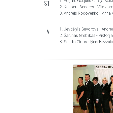
1. Edgars Gasjuns - Jūlija Saik
ST
2. Kaspars Banders - Vita Jar
3. Andrejs Rogovenko - Anna
1. Jevgēņijs Suvorovs - Andr
LA
2. Šarunas Greblikas - Viktorij
3. Sandis Cīrulis - Ņina Bezzu