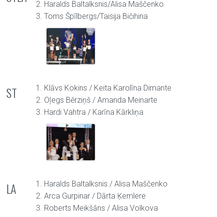
2. Haralds Baltalksnis/Alisa Maščenko
3. Toms Špīlbergs/Taisija Bičihina
1. Klāvs Kokins / Keita Karolīna Dimante
ST
2. Oļegs Bērziņš / Amanda Meinarte
3. Hardi Vahtra / Karīna Kārkliņa
1. Haralds Baltalksnis / Alisa Maščenko
LA
2. Arca Gurpinar / Dārta Ķemlere
3. Roberts Meikšāns / Alisa Volkova