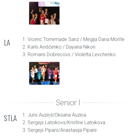
1. Vicenc Torremade Sanz / Megija Dana Morīte
LA
2. Karls Aņiščenko / Dayana Nikon
3. Romans Dobrecovs / Violetta Levchenko
1. Juris Auziņš/Oksana Auziņa
STLA
2. Sergejs Latņikovs/Kristīne Latņikova
3. Sergejs Pipars/Anastasija Pipare