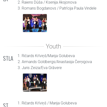
2. Raiens Dūša / Ksenija Aksjonova
3. Romans Bogdanovs / Patrīcija Paula Vindele
1. Ričards Krīviņš/Marija Golubeva
STLA
2. Armands Goldbergs/Anastasija Čerņigova
3. Juris Zeiza/Eva Grāvere
1. Ričards Krīviņš / Marija Golubeva
ST