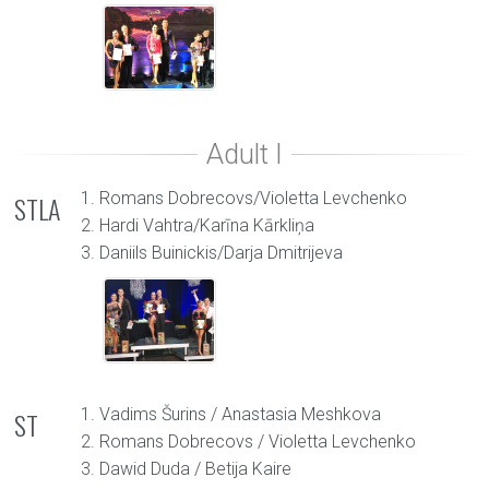
1. Romans Dobrecovs/Violetta Levchenko
STLA
2. Hardi Vahtra/Karīna Kārkliņa
3. Daniils Buinickis/Darja Dmitrijeva
1. Vadims Šurins / Anastasia Meshkova
ST
2. Romans Dobrecovs / Violetta Levchenko
3. Dawid Duda / Betija Kaire