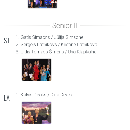
1. Gatis Simsons / Jūlija Simsone
ST
2. Sergejs Latņikovs / Kristīne Latņikova
3. Uldis Tomass Šimens / Una Klapkalne
1. Kalvis Deaks / Dina Deaka
LA