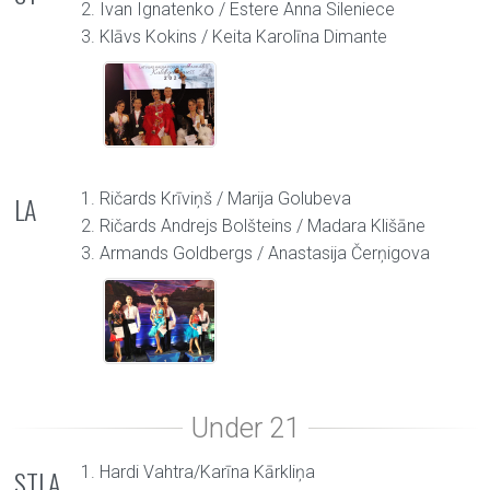
2. Ivan Ignatenko / Estere Anna Sileniece
3. Klāvs Kokins / Keita Karolīna Dimante
1. Ričards Krīviņš / Marija Golubeva
LA
2. Ričards Andrejs Bolšteins / Madara Klišāne
3. Armands Goldbergs / Anastasija Čerņigova
1. Hardi Vahtra/Karīna Kārkliņa
STLA