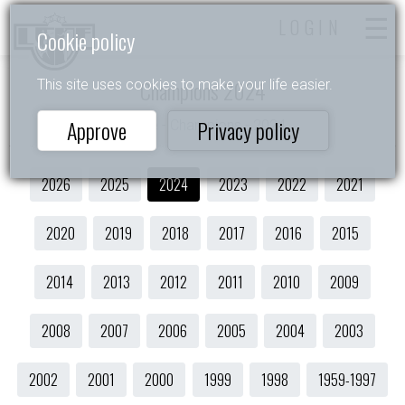
LOGIN
Cookie policy
Champions 2024
This site uses cookies to make your life easier.
Approve
Privacy policy
Home
- Champions - 2024
2026
2025
2024
2023
2022
2021
2020
2019
2018
2017
2016
2015
2014
2013
2012
2011
2010
2009
2008
2007
2006
2005
2004
2003
2002
2001
2000
1999
1998
1959-1997