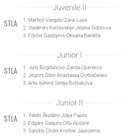
1. Martiņš Vargulis-Zane Lase
STLA
2. Vladimirs Kurčevskijs-Jeļena Sidorova
3. Edvīns Gadžijevs-Oksana Bardiša
1. Juris Bogdanovs-Zanda Upeniece
STLA
2. Jegors Šišlo-Anastasija Gorbačenko
3. Artis Ķēniņš-Sintija Boļšakova
1. Valdis Škutāns-Jūlija Pajula
STLA
2. Edgars Gasjuns-Dita Apsāne
3. Sandris Cīrulis-Kristīne Jaunzeme