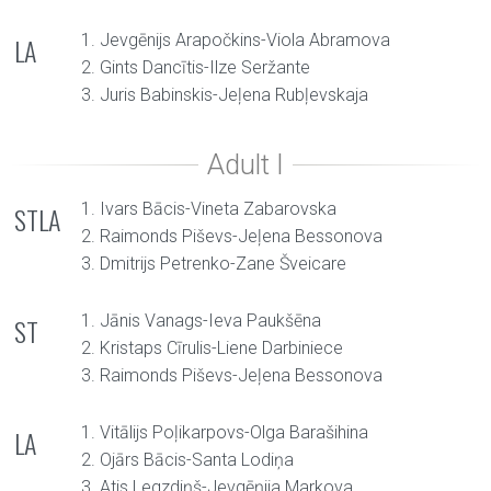
1. Jevgēnijs Arapočkins-Viola Abramova
LA
2. Gints Dancītis-Ilze Seržante
3. Juris Babinskis-Jeļena Rubļevskaja
1. Ivars Bācis-Vineta Zabarovska
STLA
2. Raimonds Piševs-Jeļena Bessonova
3. Dmitrijs Petrenko-Zane Šveicare
1. Jānis Vanags-Ieva Paukšēna
ST
2. Kristaps Cīrulis-Liene Darbiniece
3. Raimonds Piševs-Jeļena Bessonova
1. Vitālijs Poļikarpovs-Olga Barašihina
LA
2. Ojārs Bācis-Santa Lodiņa
3. Atis Legzdiņš-Jevgēņija Markova