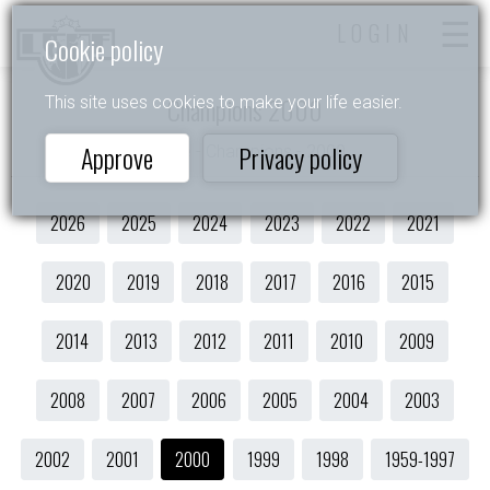
LOGIN
Cookie policy
Champions 2000
This site uses cookies to make your life easier.
Approve
Privacy policy
Home
- Champions - 2000
2026
2025
2024
2023
2022
2021
2020
2019
2018
2017
2016
2015
2014
2013
2012
2011
2010
2009
2008
2007
2006
2005
2004
2003
2002
2001
2000
1999
1998
1959-1997