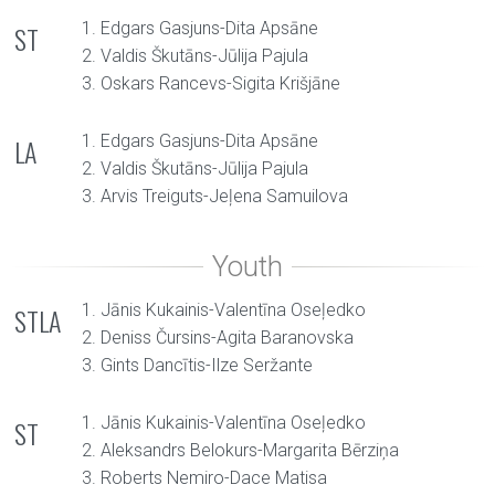
1. Edgars Gasjuns-Dita Apsāne
ST
2. Valdis Škutāns-Jūlija Pajula
3. Oskars Rancevs-Sigita Krišjāne
1. Edgars Gasjuns-Dita Apsāne
LA
2. Valdis Škutāns-Jūlija Pajula
3. Arvis Treiguts-Jeļena Samuilova
1. Jānis Kukainis-Valentīna Oseļedko
STLA
2. Deniss Čursins-Agita Baranovska
3. Gints Dancītis-Ilze Seržante
1. Jānis Kukainis-Valentīna Oseļedko
ST
2. Aleksandrs Belokurs-Margarita Bērziņa
3. Roberts Nemiro-Dace Matisa