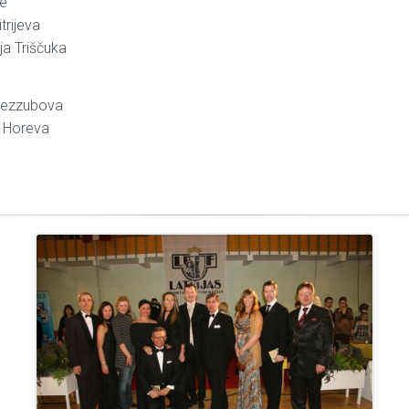
te
trijeva
ja Triščuka
 Bezzubova
a Horeva