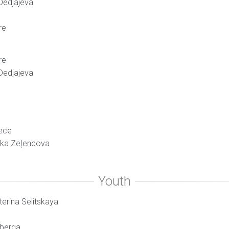
 Dedjajeva
re
re
 Dedjajeva
iece
rika Zeļencova
terina Selitskaya
nberga