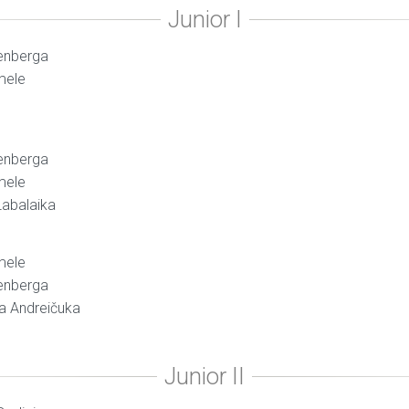
cenberga
īmele
cenberga
īmele
Labalaika
īmele
cenberga
na Andreičuka