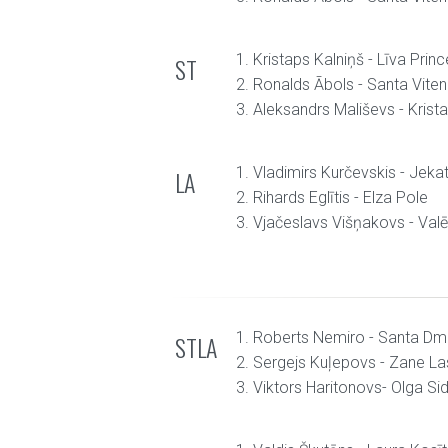
1. Kristaps Kalniņš - Līva Princ
ST
2. Ronalds Ābols - Santa Vite
3. Aleksandrs Mališevs - Krista
1. Vladimirs Kurčevskis - Jeka
LA
2. Rihards Eglītis - Elza Pole
3. Vjačeslavs Višņakovs - Val
1. Roberts Nemiro - Santa Dmi
STLA
2. Sergejs Kuļepovs - Zane L
3. Viktors Haritonovs- Olga Si