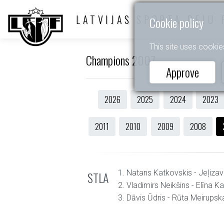
LATVIJAS SPORTA DEJU 
Cookie policy
This site uses cookie
Champions 2007
Approve
2026
2025
2024
2023
2011
2010
2009
2008
1. Natans Katkovskis - Jeļiza
STLA
2. Vladimirs Neikšins - Elīna K
3. Dāvis Ūdris - Rūta Meirupsk