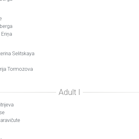
e
nberga
 Eriņa
terina Selitskaya
ērija Tormozova
trijeva
ase
daravičute