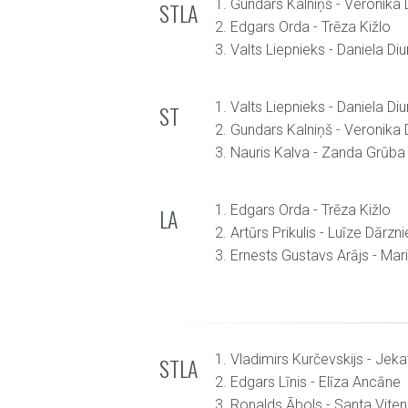
1. Gundars Kalniņš - Veronika
STLA
2. Edgars Orda - Trēza Kižlo
3. Valts Liepnieks - Daniela Diu
1. Valts Liepnieks - Daniela Diu
ST
2. Gundars Kalniņš - Veronika
3. Nauris Kalva - Zanda Grūba
1. Edgars Orda - Trēza Kižlo
LA
2. Artūrs Prikulis - Luīze Dārzn
3. Ernests Gustavs Arājs - Ma
1. Vladimirs Kurčevskijs - Jeka
STLA
2. Edgars Līnis - Elīza Ancāne
3. Ronalds Ābols - Santa Vite