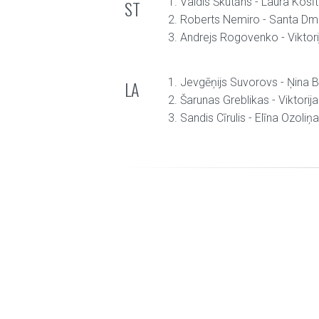
1. Valdis Škutāns - Laura Kosī
ST
2. Roberts Nemiro - Santa Dmi
3. Andrejs Rogovenko - Viktori
1. Jevgēņijs Suvorovs - Ņina
LA
2. Šarunas Greblikas - Viktorij
3. Sandis Cīrulis - Elīna Ozoliņa