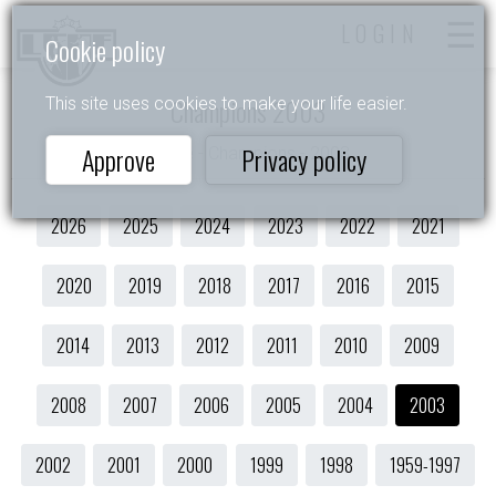
LOGIN
Cookie policy
Champions 2003
This site uses cookies to make your life easier.
Approve
Privacy policy
Home
- Champions - 2003
2026
2025
2024
2023
2022
2021
2020
2019
2018
2017
2016
2015
2014
2013
2012
2011
2010
2009
2008
2007
2006
2005
2004
2003
2002
2001
2000
1999
1998
1959-1997