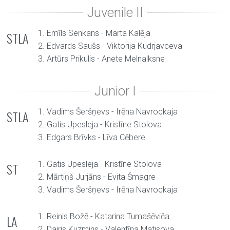
1. Emīls Senkans - Marta Kalēja
STLA
2. Edvards Saušs - Viktorija Kudrjavceva
3. Artūrs Prikulis - Anete Melnalksne
1. Vadims Šeršņevs - Irēna Navrockaja
STLA
2. Gatis Upesleja - Kristīne Stolova
3. Edgars Brīvks - Līva Cēbere
1. Gatis Upesleja - Kristīne Stolova
ST
2. Mārtiņš Jurjāns - Evita Šmagre
3. Vadims Šeršņevs - Irēna Navrockaja
1. Reinis Božē - Katarina Tumašēviča
LA
2. Dairis Kuzmins - Valentīna Matisova