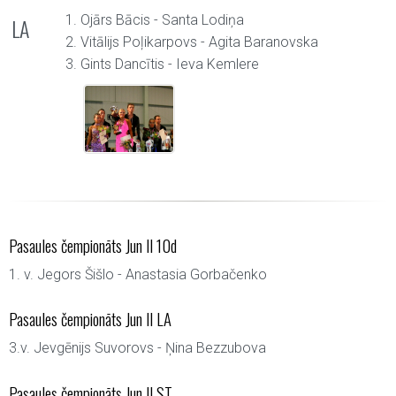
1. Ojārs Bācis - Santa Lodiņa
LA
2. Vitālijs Poļikarpovs - Agita Baranovska
3. Gints Dancītis - Ieva Kemlere
Pasaules čempionāts Jun II 10d
1. v. Jegors Šišlo - Anastasia Gorbačenko
Pasaules čempionāts Jun II LA
3.v. Jevgēnijs Suvorovs - Ņina Bezzubova
Pasaules čempionāts Jun II ST