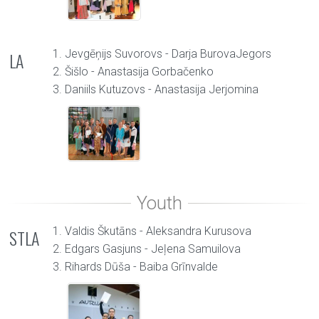
1. Jevgēņijs Suvorovs - Darja BurovaJegors
LA
2. Šišlo - Anastasija Gorbačenko
3. Daniils Kutuzovs - Anastasija Jerjomina
1. Valdis Škutāns - Aleksandra Kurusova
STLA
2. Edgars Gasjuns - Jeļena Samuilova
3. Rihards Dūša - Baiba Grīnvalde